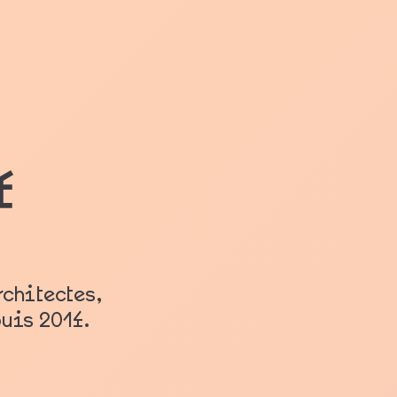
f
rchitectes,
puis 2014.