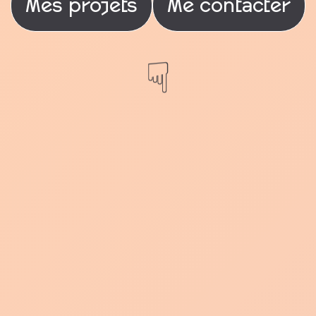
Mes projets
Me contacter
☟