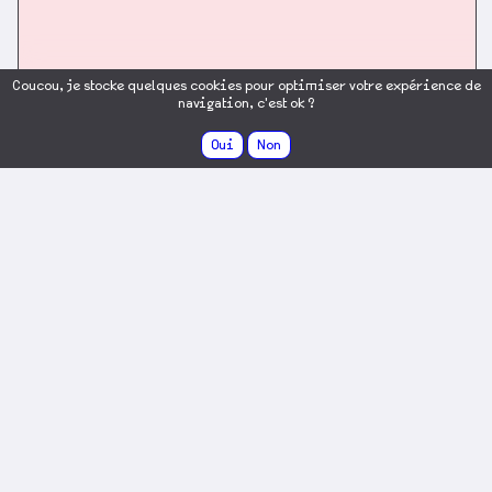
Coucou, je stocke quelques cookies pour optimiser votre expérience de
navigation, c'est ok ?
Oui
Non
MENTIONS LÉGALES
Conformément aux dispositions de la loi n° 2004-575
du 21 juin 2004 pour la confiance en l'économie
numérique, il est précisé aux utilisateurs du site
antoine.world l'identité des différents intervenants
dans le cadre de sa réalisation et de son suivi.
Edition du site
Le présent site, accessible à l’URL
https://antoine.world (le « Site »), est édité par :
Antoine Demacon, résidant 24 rue roger salengro 33150
CENON, de nationalité Française (France), né(e) le